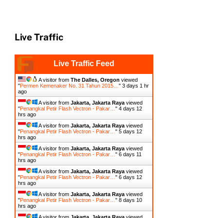
A visitor from
Jakarta, Jakarta Raya
viewed
"
Penangkal Petir Flash Vectron - Pakar…
"
5 days 12
hrs ago
A visitor from
Jakarta, Jakarta Raya
viewed
"
Penangkal Petir Flash Vectron - Pakar…
"
6 days 11
hrs ago
A visitor from
Jakarta, Jakarta Raya
viewed
"
Penangkal Petir Flash Vectron - Pakar…
"
6 days 12
hrs ago
A visitor from
Jakarta, Jakarta Raya
viewed
"
Penangkal Petir Flash Vectron - Pakar…
"
8 days 10
hrs ago
A visitor from
Jakarta, Jakarta Raya
viewed
"
Penangkal Petir Flash Vectron - Pakar…
"
10 days 11
hrs ago
A visitor from
Jakarta, Jakarta Raya
viewed
"
Penangkal Petir Flash Vectron - Pakar…
"
10 days 12
hrs ago
A visitor from
Jakarta, Jakarta Raya
viewed
"
Terminal Petir - Pakar Petir
"
11 days 1 hr ago
A visitor from
Jakarta, Jakarta Raya
viewed
"
Penangkal Petir Flash Vectron - Pakar…
"
11 days 12
hrs ago
Get Script
Real Time
Tracking ON