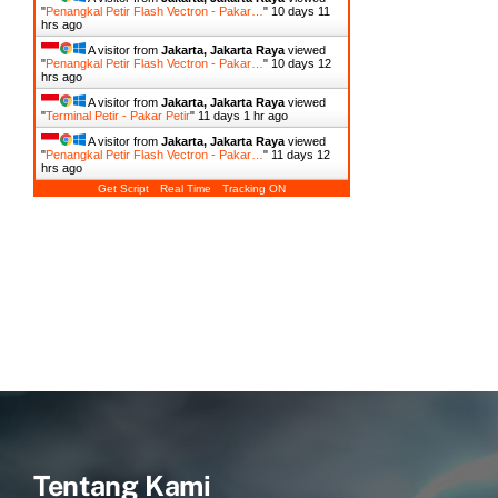
Tentang Kami
Pakar Petir Indonesia
–
JAG Group
merupakan
perusahaan yang sangat professional dan berpengalaman
serta konsisten memposisikan diri sebagai spesialis
kontraktor penangkal petir dan anti petir elektrostatis
Selengkapnya