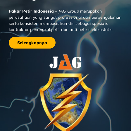
Kontak Kami
Alamat :
Jl. Babakan Baru RT 06/08 No. 12
Kelurahan Sukapada Kecamatan Cibeunying Kidul.
Bandung 40125
Whatsap :
085211122577
Email :
marketing.pakarpetir@gmail.com
Pakar Petir