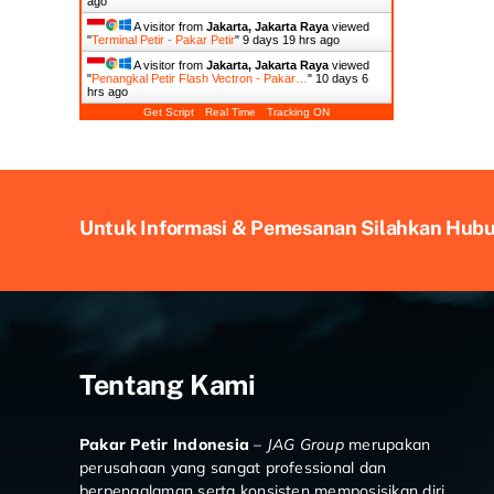
ago
A visitor from
Jakarta, Jakarta Raya
viewed
"
Terminal Petir - Pakar Petir
"
9 days 19 hrs ago
A visitor from
Jakarta, Jakarta Raya
viewed
"
Penangkal Petir Flash Vectron - Pakar…
"
10 days 6
hrs ago
Get Script
Real Time
Tracking ON
Untuk Informasi & Pemesanan Silahkan Hub
Tentang Kami
Pakar Petir Indonesia
–
JAG Group
merupakan
perusahaan yang sangat professional dan
berpengalaman serta konsisten memposisikan diri